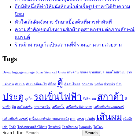
อีกมิติหนึ่งที่ทำให้ผนังห้องน้ำสำเร็จรูป ราคาได้รับความ
นิยม
หัวใจเต้นผิดจังหวะ รักษาเบื้องต้นที่ควรทำทันที
ความสำคัญของโรงงานซักผ้าอุตสาหกรรมต่อภาพลักษณ์
แบรนด์
ร้านผ้าม่านภูเก็ตเป็นสถานที่ที่รวมเอาความสวยงาม
Tags
Detox
luggage storage
Solar
Stem cell Gluta
กระดาน
ขนส่ง
ขายดัมเบล
คอนโดมิเนียม
งาน
ตู้
แต่งงาน
ดัมเบล
ดัมเบลคืออะไร
ดีท็อก
ตู้คอนโทรล
ถ่ายภาพ
นูสกิน
บำรุงผิว
บ้าน
ประตู
รถเข็นไฟฟ้า
สกาด้า
ภูเก็ต
รังสิต
ลม
สี
หอพัก
หุ้น
ออโตเมชั่น
อาหารเสริม
เครื่องปั๊ม
เครื่องพิมพ์ถ่ายภาพ
เครื่องพิมพ์สแกนเนอร์
เส้นผม
เครื่องพิมพ์เลเซอร์
เครื่องออกกำลังกายกลางแจ้ง
เคส
เทรน
เล่นหุ้น
เห็ดถั่ง
เช่า
โกดัง
โกดังขนาดเล็กให้เช่า
โทรศัพท์
โรงเก็บของ
ไฟฉุกเฉิน
ไอโฟน
Search for: