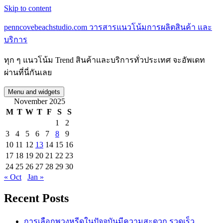
Skip to content
penncovebeachstudio.com วารสารแนวโน้มการผลิตสินค้า และ
บริการ
ทุก ๆ แนวโน้ม Trend สินค้าและบริการทั่วประเทศ จะอัพเดท
ผ่านที่นี่กันเลย
Menu and widgets
November 2025
M
T
W
T
F
S
S
1
2
3
4
5
6
7
8
9
10
11
12
13
14
15
16
17
18
19
20
21
22
23
24
25
26
27
28
29
30
« Oct
Jan »
Recent Posts
การเลือกพวงหรีดในปัจจุบันมีความสะดวก รวดเร็ว