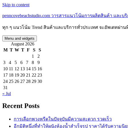
Skip to content
penncovebeachstudio.com วารสารแนวโน้มการผลิตสินค้า และบร
ทุก ๆ แนวโน้ม Trend สินค้าและบริการทั่วประเทศ จะอัพเดทผ่านที่
Menu and widgets
August 2026
M
T
W
T
F
S
S
1
2
3
4
5
6
7
8
9
10
11
12
13
14
15
16
17
18
19
20
21
22
23
24
25
26
27
28
29
30
31
« Jul
Recent Posts
การเลือกพวงหรีดในปัจจุบันมีความสะดวก รวดเร็ว
อีกมิติหนึ่งที่ทำให้ผนังห้องน้ำสำเร็จรูป ราคาได้รับความนิ