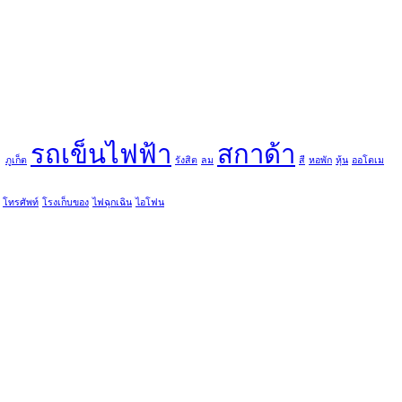
ู
รถเข็นไฟฟ้า
สกาด้า
ภูเก็ต
รังสิต
ลม
สี
หอพัก
หุ้น
ออโตเม
โทรศัพท์
โรงเก็บของ
ไฟฉุกเฉิน
ไอโฟน