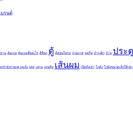
บรนด์
ตู้
ประต
งงาน
ดัมเบล
ดัมเบลคืออะไร
ดีท็อก
ตู้คอนโทรล
ถ่ายภาพ
นูสกิน
บำรุงผิว
บ้าน
เส้นผม
ออกกำลังกายกลางแจ้ง
เคส
เทรน
เล่นหุ้น
เห็ดถั่งเช่า
โกดัง
โกดังขนาดเล็กให้เช่า