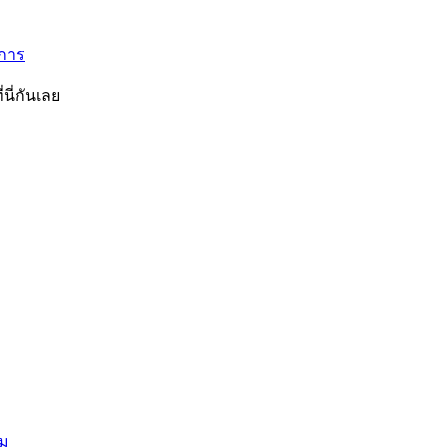
ิการ
นี่กันเลย
ยม