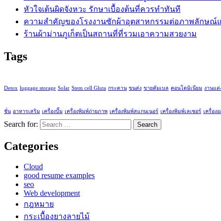
หัวใจเต้นผิดจังหวะ รักษาเบื้องต้นที่ควรทำทันที
ความสำคัญของโรงงานซักผ้าอุตสาหกรรมต่อภาพลักษณ์แ
ร้านผ้าม่านภูเก็ตเป็นสถานที่ที่รวมเอาความสวยงาม
Tags
Detox
luggage storage
Solar
Stem cell Gluta
กระดาน
ขนส่ง
ขายดัมเบล
คอนโดมิเนียม
งานแต่
ชั่น
อาหารเสริม
เครื่องปั๊ม
เครื่องพิมพ์ถ่ายภาพ
เครื่องพิมพ์สแกนเนอร์
เครื่องพิมพ์เลเซอร์
เครื่อง
Search for:
Categories
Cloud
good resume examples
seo
Web development
กฎหมาย
กระเบื้องยางลายไม้