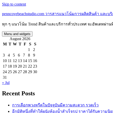
Skip to content
penncovebeachstudio.com วารสารแนวโน้มการผลิตสินค้า และบร
ทุก ๆ แนวโน้ม Trend สินค้าและบริการทั่วประเทศ จะอัพเดทผ่านที่
Menu and widgets
August 2026
M
T
W
T
F
S
S
1
2
3
4
5
6
7
8
9
10
11
12
13
14
15
16
17
18
19
20
21
22
23
24
25
26
27
28
29
30
31
« Jul
Recent Posts
การเลือกพวงหรีดในปัจจุบันมีความสะดวก รวดเร็ว
อีกมิติหนึ่งที่ทำให้ผนังห้องน้ำสำเร็จรูป ราคาได้รับความนิ