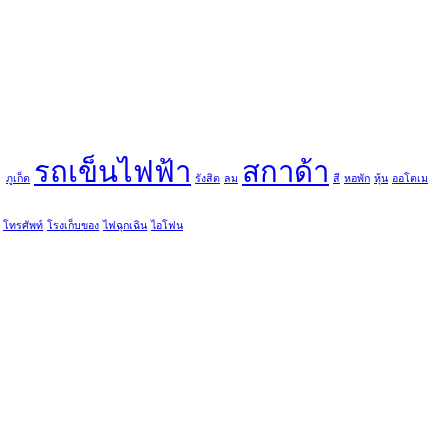
ู
รถเข็นไฟฟ้า
สกาด้า
ภูเก็ต
รังสิต
ลม
สี
หอพัก
หุ้น
ออโตเม
โทรศัพท์
โรงเก็บของ
ไฟฉุกเฉิน
ไอโฟน