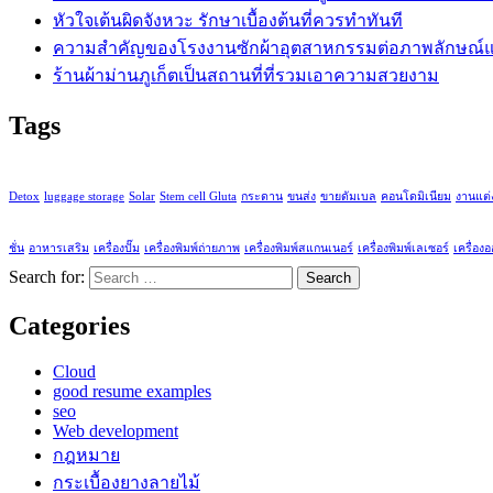
หัวใจเต้นผิดจังหวะ รักษาเบื้องต้นที่ควรทำทันที
ความสำคัญของโรงงานซักผ้าอุตสาหกรรมต่อภาพลักษณ์แ
ร้านผ้าม่านภูเก็ตเป็นสถานที่ที่รวมเอาความสวยงาม
Tags
Detox
luggage storage
Solar
Stem cell Gluta
กระดาน
ขนส่ง
ขายดัมเบล
คอนโดมิเนียม
งานแต่
ชั่น
อาหารเสริม
เครื่องปั๊ม
เครื่องพิมพ์ถ่ายภาพ
เครื่องพิมพ์สแกนเนอร์
เครื่องพิมพ์เลเซอร์
เครื่อง
Search for:
Categories
Cloud
good resume examples
seo
Web development
กฎหมาย
กระเบื้องยางลายไม้