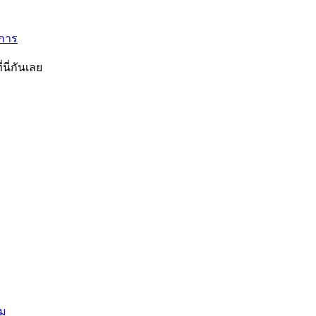
ิการ
นี่กันเลย
ยม