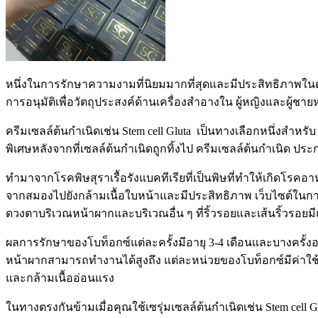
หนึ่งในการรักษาความงามที่นิยมมากที่สุดและมีประสิทธิภาพในตลาดป
การอนุมัติเพื่อวัตถุประสงค์ด้านเครื่องสำอางใน ผู้หญิงและผู้ช
ครีมเซลล์ต้นกำเนิดเช่น Stem cell Gluta เป็นทางเลือกหนึ่งสำหรั
พิเศษหลังจากที่เซลล์ต้นกำเนิดถูกทิ้งไป ครีมเซลล์ต้นกำเนิด ปร
ทำมาจากโรคพิษสุราเรื้อรังแบคทีเรียที่เป็นพิษที่ทำให้เกิดโรคอ
จากสมองไปยังกล้ามเนื้อใบหน้าและมีประสิทธิภาพ เว็บไซต์ในกา
ดวงตาบริเวณหน้าผากและบริเวณอื่น ๆ ที่ริ้วรอยและเส้นริ้วรอยมีแ
ผลการรักษาของโบท็อกซ์แต่ละครั้งมีอายุ 3-4 เดือนและบางครั้งอาจใ
หน้าผากสามารถทำงานได้สูงถึง แต่ละหน่วยของโบท็อกซ์มีค่าใช้จ่า
และกล้ามเนื้ออ่อนแรง
ในทางตรงกันข้ามเมื่อคุณใช้เซรุ่มเซลล์ต้นกำเนิดเช่น Stem cell 