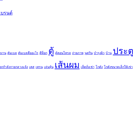
บรนด์
ตู้
ประต
งงาน
ดัมเบล
ดัมเบลคืออะไร
ดีท็อก
ตู้คอนโทรล
ถ่ายภาพ
นูสกิน
บำรุงผิว
บ้าน
เส้นผม
ออกกำลังกายกลางแจ้ง
เคส
เทรน
เล่นหุ้น
เห็ดถั่งเช่า
โกดัง
โกดังขนาดเล็กให้เช่า