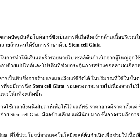
ัจจุบันคือโบท็อกซ์ซึ่งเป็นสารที่เมื่อฉีดเข้ากล้ามเนื้อบริเวณใกล้
ายหลายล้านคนได้รับการรักษาด้วย
Stem cell Gluta
บ ในการทำให้เส้นและริ้วรอยหายไป เซลล์ต้นกำเนิดจากผู้ใหญ่ถูกใช้เ
ะกอบด้วยเปปไทด์และโปรตีนที่ช่วยกระตุ้นการสร้างคอลลาเจนอิลาสติ
าหารเป็นพิษซึ่งอาจร้ายแรงและถึงแก่ชีวิตได้ ในปริมาณที่ใช้ในขั้
รที่จะมีการฉีด
Stem cell Gluta
รอบดวงตาจะหายไปเนื่องจากไม่มีกา
นวโน้มที่จะเกิดขึ้น
ช้เวลาถึงหนึ่งสัปดาห์เพื่อให้ได้ผลลัพธ์ ราคาอาจมีราคาตั้งแต่ ขึ้
ย Stem cell Gluta มีผลข้างเคียง แต่มีน้อยมาก ซึ่งอาจรวมถึงการ
Gluta ที่ใช้ประโยชน์จากเทคโนโลยีเซลล์ต้นกำเนิดเพื่อช่วยให้เนื้