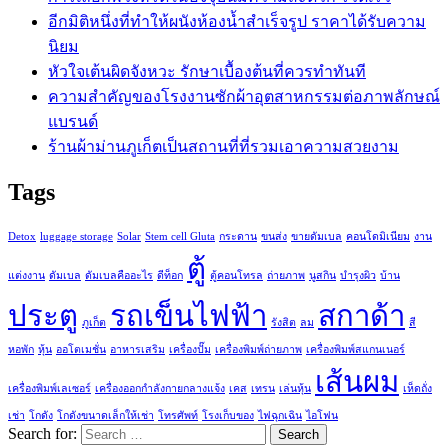
อีกมิติหนึ่งที่ทำให้ผนังห้องน้ำสำเร็จรูป ราคาได้รับความ
นิยม
หัวใจเต้นผิดจังหวะ รักษาเบื้องต้นที่ควรทำทันที
ความสำคัญของโรงงานซักผ้าอุตสาหกรรมต่อภาพลักษณ์
แบรนด์
ร้านผ้าม่านภูเก็ตเป็นสถานที่ที่รวมเอาความสวยงาม
Tags
Detox
luggage storage
Solar
Stem cell Gluta
กระดาน
ขนส่ง
ขายดัมเบล
คอนโดมิเนียม
งาน
ตู้
แต่งงาน
ดัมเบล
ดัมเบลคืออะไร
ดีท็อก
ตู้คอนโทรล
ถ่ายภาพ
นูสกิน
บำรุงผิว
บ้าน
ประตู
รถเข็นไฟฟ้า
สกาด้า
ภูเก็ต
รังสิต
ลม
สี
หอพัก
หุ้น
ออโตเมชั่น
อาหารเสริม
เครื่องปั๊ม
เครื่องพิมพ์ถ่ายภาพ
เครื่องพิมพ์สแกนเนอร์
เส้นผม
เครื่องพิมพ์เลเซอร์
เครื่องออกกำลังกายกลางแจ้ง
เคส
เทรน
เล่นหุ้น
เห็ดถั่ง
เช่า
โกดัง
โกดังขนาดเล็กให้เช่า
โทรศัพท์
โรงเก็บของ
ไฟฉุกเฉิน
ไอโฟน
Search for: