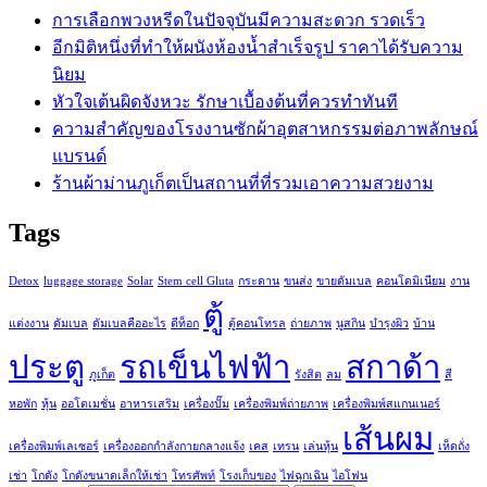
การเลือกพวงหรีดในปัจจุบันมีความสะดวก รวดเร็ว
อีกมิติหนึ่งที่ทำให้ผนังห้องน้ำสำเร็จรูป ราคาได้รับความ
นิยม
หัวใจเต้นผิดจังหวะ รักษาเบื้องต้นที่ควรทำทันที
ความสำคัญของโรงงานซักผ้าอุตสาหกรรมต่อภาพลักษณ์
แบรนด์
ร้านผ้าม่านภูเก็ตเป็นสถานที่ที่รวมเอาความสวยงาม
Tags
Detox
luggage storage
Solar
Stem cell Gluta
กระดาน
ขนส่ง
ขายดัมเบล
คอนโดมิเนียม
งาน
ตู้
แต่งงาน
ดัมเบล
ดัมเบลคืออะไร
ดีท็อก
ตู้คอนโทรล
ถ่ายภาพ
นูสกิน
บำรุงผิว
บ้าน
ประตู
รถเข็นไฟฟ้า
สกาด้า
ภูเก็ต
รังสิต
ลม
สี
หอพัก
หุ้น
ออโตเมชั่น
อาหารเสริม
เครื่องปั๊ม
เครื่องพิมพ์ถ่ายภาพ
เครื่องพิมพ์สแกนเนอร์
เส้นผม
เครื่องพิมพ์เลเซอร์
เครื่องออกกำลังกายกลางแจ้ง
เคส
เทรน
เล่นหุ้น
เห็ดถั่ง
เช่า
โกดัง
โกดังขนาดเล็กให้เช่า
โทรศัพท์
โรงเก็บของ
ไฟฉุกเฉิน
ไอโฟน