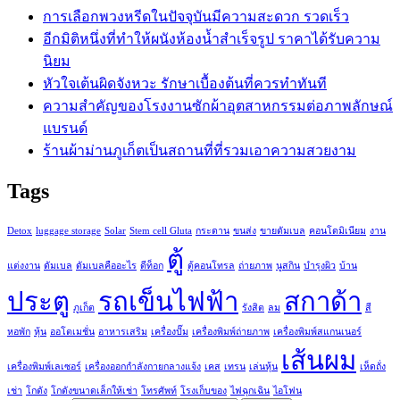
การเลือกพวงหรีดในปัจจุบันมีความสะดวก รวดเร็ว
อีกมิติหนึ่งที่ทำให้ผนังห้องน้ำสำเร็จรูป ราคาได้รับความ
นิยม
หัวใจเต้นผิดจังหวะ รักษาเบื้องต้นที่ควรทำทันที
ความสำคัญของโรงงานซักผ้าอุตสาหกรรมต่อภาพลักษณ์
แบรนด์
ร้านผ้าม่านภูเก็ตเป็นสถานที่ที่รวมเอาความสวยงาม
Tags
Detox
luggage storage
Solar
Stem cell Gluta
กระดาน
ขนส่ง
ขายดัมเบล
คอนโดมิเนียม
งาน
ตู้
แต่งงาน
ดัมเบล
ดัมเบลคืออะไร
ดีท็อก
ตู้คอนโทรล
ถ่ายภาพ
นูสกิน
บำรุงผิว
บ้าน
ประตู
รถเข็นไฟฟ้า
สกาด้า
ภูเก็ต
รังสิต
ลม
สี
หอพัก
หุ้น
ออโตเมชั่น
อาหารเสริม
เครื่องปั๊ม
เครื่องพิมพ์ถ่ายภาพ
เครื่องพิมพ์สแกนเนอร์
เส้นผม
เครื่องพิมพ์เลเซอร์
เครื่องออกกำลังกายกลางแจ้ง
เคส
เทรน
เล่นหุ้น
เห็ดถั่ง
เช่า
โกดัง
โกดังขนาดเล็กให้เช่า
โทรศัพท์
โรงเก็บของ
ไฟฉุกเฉิน
ไอโฟน