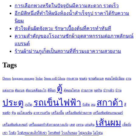
การเลือกพวงหรีดในปัจจุบันมีความสะดวก รวดเร็ว
อีกมิติหนึ่งที่ทำให้ผนังห้องน้ำสำเร็จรูป ราคาได้รับความ
นิยม
หัวใจเต้นผิดจังหวะ รักษาเบื้องต้นที่ควรทำทันที
ความสำคัญของโรงงานซักผ้าอุตสาหกรรมต่อภาพลักษณ์
แบรนด์
ร้านผ้าม่านภูเก็ตเป็นสถานที่ที่รวมเอาความสวยงาม
Tags
Detox
luggage storage
Solar
Stem cell Gluta
กระดาน
ขนส่ง
ขายดัมเบล
คอนโดมิเนียม
งาน
ตู้
แต่งงาน
ดัมเบล
ดัมเบลคืออะไร
ดีท็อก
ตู้คอนโทรล
ถ่ายภาพ
นูสกิน
บำรุงผิว
บ้าน
ประตู
รถเข็นไฟฟ้า
สกาด้า
ภูเก็ต
รังสิต
ลม
สี
หอพัก
หุ้น
ออโตเมชั่น
อาหารเสริม
เครื่องปั๊ม
เครื่องพิมพ์ถ่ายภาพ
เครื่องพิมพ์สแกนเนอร์
เส้นผม
เครื่องพิมพ์เลเซอร์
เครื่องออกกำลังกายกลางแจ้ง
เคส
เทรน
เล่นหุ้น
เห็ดถั่ง
เช่า
โกดัง
โกดังขนาดเล็กให้เช่า
โทรศัพท์
โรงเก็บของ
ไฟฉุกเฉิน
ไอโฟน