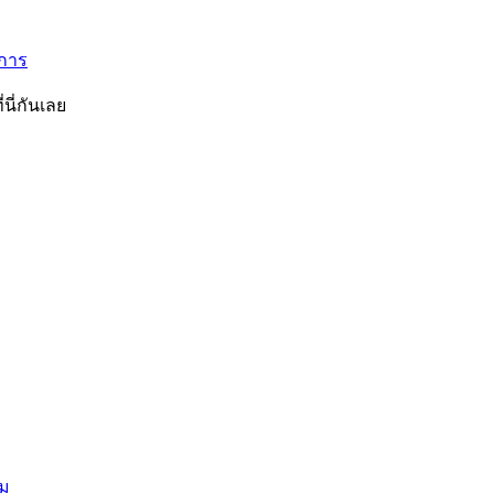
ิการ
นี่กันเลย
ยม