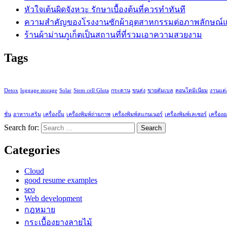
หัวใจเต้นผิดจังหวะ รักษาเบื้องต้นที่ควรทำทันที
ความสำคัญของโรงงานซักผ้าอุตสาหกรรมต่อภาพลักษณ์แ
ร้านผ้าม่านภูเก็ตเป็นสถานที่ที่รวมเอาความสวยงาม
Tags
Detox
luggage storage
Solar
Stem cell Gluta
กระดาน
ขนส่ง
ขายดัมเบล
คอนโดมิเนียม
งานแต่
ชั่น
อาหารเสริม
เครื่องปั๊ม
เครื่องพิมพ์ถ่ายภาพ
เครื่องพิมพ์สแกนเนอร์
เครื่องพิมพ์เลเซอร์
เครื่อง
Search for:
Categories
Cloud
good resume examples
seo
Web development
กฎหมาย
กระเบื้องยางลายไม้