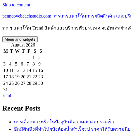
Skip to content
penncovebeachstudio.com วารสารแนวโน้มการผลิตสินค้า และบร
ทุก ๆ แนวโน้ม Trend สินค้าและบริการทั่วประเทศ จะอัพเดทผ่านที่
Menu and widgets
August 2026
M
T
W
T
F
S
S
1
2
3
4
5
6
7
8
9
10
11
12
13
14
15
16
17
18
19
20
21
22
23
24
25
26
27
28
29
30
31
« Jul
Recent Posts
การเลือกพวงหรีดในปัจจุบันมีความสะดวก รวดเร็ว
อีกมิติหนึ่งที่ทำให้ผนังห้องน้ำสำเร็จรูป ราคาได้รับความนิ