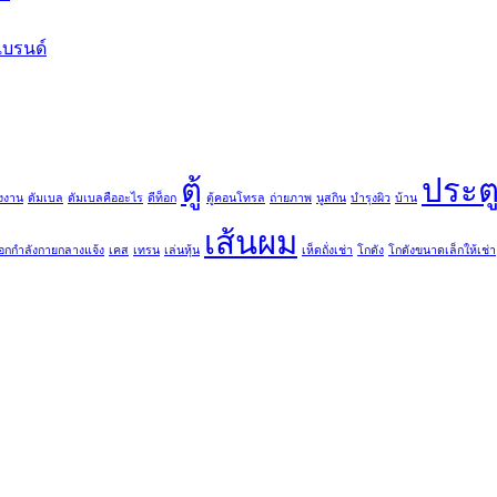
บรนด์
ตู้
ประต
งงาน
ดัมเบล
ดัมเบลคืออะไร
ดีท็อก
ตู้คอนโทรล
ถ่ายภาพ
นูสกิน
บำรุงผิว
บ้าน
เส้นผม
ออกกำลังกายกลางแจ้ง
เคส
เทรน
เล่นหุ้น
เห็ดถั่งเช่า
โกดัง
โกดังขนาดเล็กให้เช่า