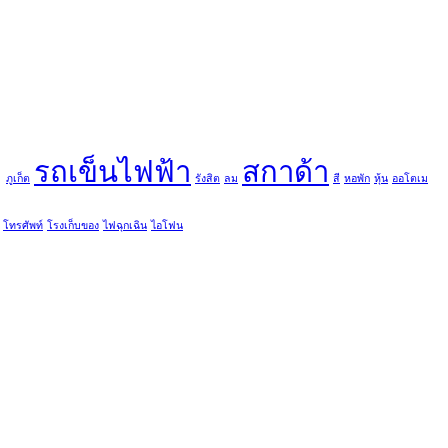
ู
รถเข็นไฟฟ้า
สกาด้า
ภูเก็ต
รังสิต
ลม
สี
หอพัก
หุ้น
ออโตเม
โทรศัพท์
โรงเก็บของ
ไฟฉุกเฉิน
ไอโฟน