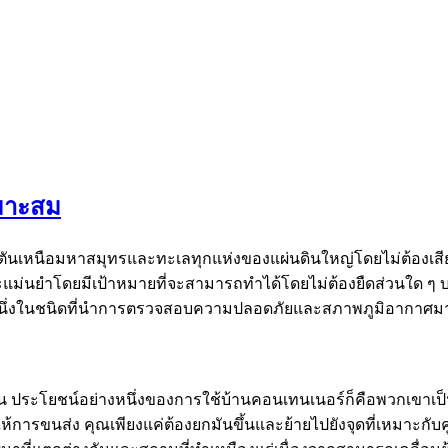
หมาะสม
่กี่ตันเหนือมหาสมุทรและทะเลทุกแห่งของแผ่นดินใหญ่โดยไม่ต้อง
นยำโดยมีเป้าหมายที่จะสามารถทำได้โดยไม่ต้องยืดส่วนใด ๆ บน
ยหนึ่งในชนิดที่นำการตรวจสอบความปลอดภัยและสภาพภูมิอากาศม
ีขึ้น ประโยชน์อย่างหนึ่งของการใช้บ้านคอนเทนเนอร์ก็คือพวกเขาเ
รขนส่ง คุณเพียงแค่ต้องยกมันขึ้นและย้ายไปยังจุดที่เหมาะกับคู่มื